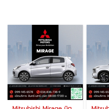
Mitsubishi Mirage มิตซูบิชิ มิราจ โปรโมชั่น